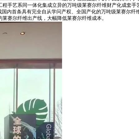
程手艺系同一体化集成立异的万吨级莱赛尔纤维财产化成套手艺
建成国内首条具有完全自从学问产权、全国产化的万吨级莱赛尔纤
的莱赛尔纤维出产线，大幅降低莱赛尔纤维成本。