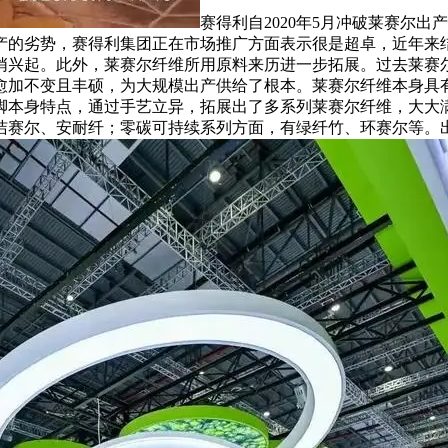
赛得利自2020年5月冲破莱赛尔出
产的劣势，赛得利集团正在市场推广方面表示很是超卓，近年来
悄兴起。此外，莱赛尔纤维所用原料来历进一步拓展。过去莱赛
愈加不变且丰硕，为大规模出产供给了根本。莱赛尔纤维本身具
脚本身特点，通过手艺立异，拓展出了多系列莱赛尔纤维，大大
赛尔、安耐纤；零碳可持续系列方面，有绿纤竹、环赛尔等。出