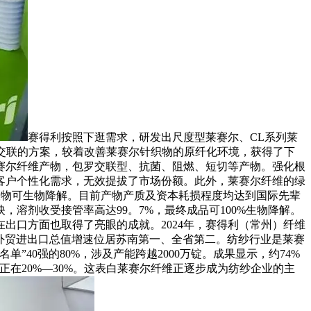
赛得利按照下逛需求，研发出尺度型莱赛尔、CL系列莱
中交联的方案，较着改善莱赛尔针织物的原纤化环境，获得了下
莱赛尔纤维产物，包罗交联型、抗菌、阻燃、短切等产物。强化根
客户个性化需求，无效提拔了市场份额。此外，莱赛尔纤维的绿
毁物可生物降解。目前产物产质及资本耗损程度均达到国际先辈
溶剂收受接管率高达99。7%，最终成品可100%生物降解。
出口方面也取得了亮眼的成就。2024年，赛得利（常州）纤维
市外贸进出口总值增速位居苏南第一、全省第二。纺纱行业是莱赛
”40强的80%，涉及产能跨越2000万锭。成果显示，约74%
正在20%—30%。这表白莱赛尔纤维正逐步成为纺纱企业的主