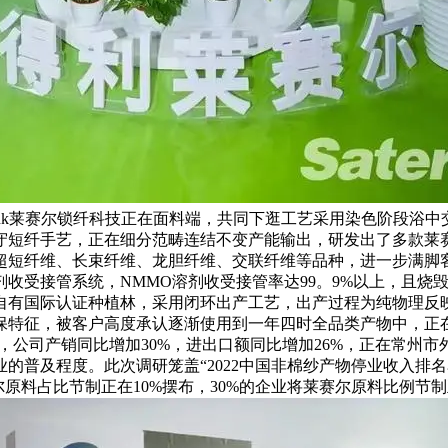
link莱赛尔锁纤科技正在面料端，共同下逛工艺采用染色阶段浴
保守短纤手艺，正在细分范畴连结不变产能输出，研发出了多款
超短纤维、长束纤维、龙胆纤维、交联纤维等品种，进一步满脚
收受接管系统，NMMO溶剂收受接管率达99。9%以上，且烧
有国际认证种植林，采用闭环出产工艺，出产过程为纯物理反映，
特征，被客户高度承认逐渐使用到一年四时全品类产物中，正在
度，公司产销同比增加30%，进出口额同比增加26%，正在常州
普及程度。此次调研笼盖“2022中国非棉纱产物停业收入排名名单
原料占比节制正在10%摆布，30%的企业将莱赛尔原料比例节制