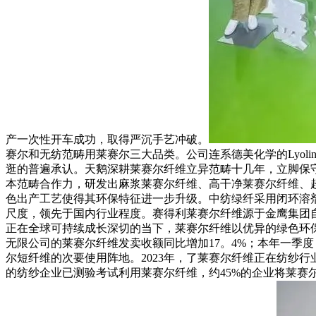
产一次性开车成功，取得严沉手艺冲破。
赛尔和无纺范畴用莱赛尔三大品类。公司连系德美化学的Lyo
逛的普遍承认。‌天鹅深耕莱赛尔纤维立异范畴十几年，‌立脚
本范畴合作力，研发出麻浆莱赛尔纤维、高干净莱赛尔纤维、
色出产工艺使得其环保特征进一步升级。中纺绿纤采用闭环溶剂
尺度，领先于国内行业程度。赛得利莱赛尔纤维源于金鹰集团自
正在全球可持续成长深切的当下，莱赛尔纤维以优异的绿色环保
无限公司的莱赛尔纤维发卖收额同比增加17。4%；本年一季
尔短纤维的次要使用阵地。2023年，了莱赛尔纤维正在纺纱行业的
的纺纱企业已测验考试利用莱赛尔纤维，约45%的企业将莱赛尔