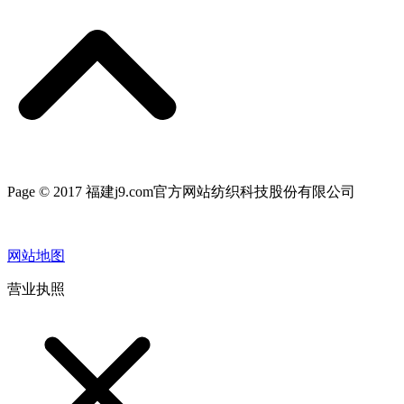
Page © 2017 福建j9.com官方网站纺织科技股份有限公司
网站地图
营业执照