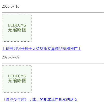
2025-07-10
工信部组织开展十大类纺织立异精品扶植推广工
2025-07-09
《混沌少年时》：线上的犯罪流向现实的厌女