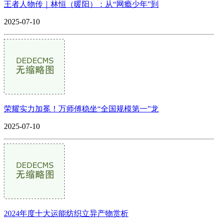
王者人物传｜林恒（暖阳）：从“网瘾少年”到
2025-07-10
荣耀实力加冕！万师傅稳坐“全国规模第一”龙
2025-07-10
2024年度十大运能纺织立异产物赏析