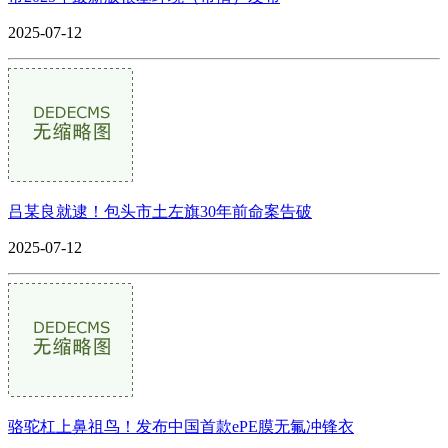
2025-07-12
吕某良就逮！包头市土左旗30年前命案告破
2025-07-12
骆驼杠上鼻祖鸟！发布中国首款ePE膜无氟冲锋衣